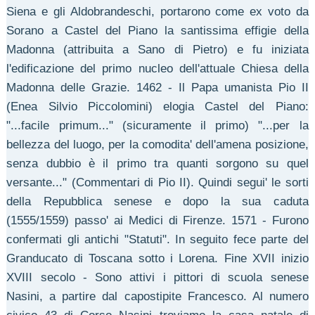
Siena e gli Aldobrandeschi, portarono come ex voto da
Sorano a Castel del Piano la santissima effigie della
Madonna (attribuita a Sano di Pietro) e fu iniziata
l'edificazione del primo nucleo dell'attuale Chiesa della
Madonna delle Grazie. 1462 - Il Papa umanista Pio II
(Enea Silvio Piccolomini) elogia Castel del Piano:
"...facile primum..." (sicuramente il primo) "...per la
bellezza del luogo, per la comodita' dell'amena posizione,
senza dubbio è il primo tra quanti sorgono su quel
versante..." (Commentari di Pio II). Quindi segui' le sorti
della Repubblica senese e dopo la sua caduta
(1555/1559) passo' ai Medici di Firenze. 1571 - Furono
confermati gli antichi "Statuti". In seguito fece parte del
Granducato di Toscana sotto i Lorena. Fine XVII inizio
XVIII secolo - Sono attivi i pittori di scuola senese
Nasini, a partire dal capostipite Francesco. Al numero