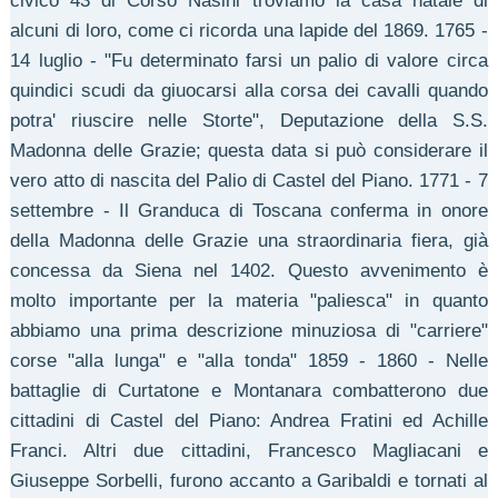
civico 43 di Corso Nasini troviamo la casa natale di
alcuni di loro, come ci ricorda una lapide del 1869. 1765 -
14 luglio - "Fu determinato farsi un palio di valore circa
quindici scudi da giuocarsi alla corsa dei cavalli quando
potra' riuscire nelle Storte", Deputazione della S.S.
Madonna delle Grazie; questa data si può considerare il
vero atto di nascita del Palio di Castel del Piano. 1771 - 7
settembre - Il Granduca di Toscana conferma in onore
della Madonna delle Grazie una straordinaria fiera, già
concessa da Siena nel 1402. Questo avvenimento è
molto importante per la materia "paliesca" in quanto
abbiamo una prima descrizione minuziosa di "carriere"
corse "alla lunga" e "alla tonda" 1859 - 1860 - Nelle
battaglie di Curtatone e Montanara combatterono due
cittadini di Castel del Piano: Andrea Fratini ed Achille
Franci. Altri due cittadini, Francesco Magliacani e
Giuseppe Sorbelli, furono accanto a Garibaldi e tornati al